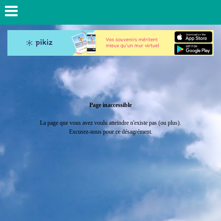
Page inaccessible
La page que vous avez voulu atteindre n'existe pas (ou plus).
Excusez-nous pour ce désagrément.