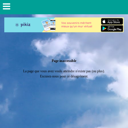
Page inaccessible
La page que vous avez voulu atteindre n'existe pas (ou plus).
Excusez-nous pour ce désagrément.