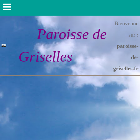
Bienvenue
Paroisse de
sur :
paroisse-
Griselles
de-
griselles.fr