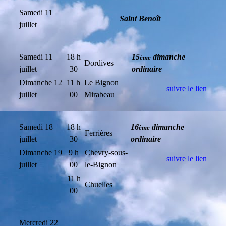
Samedi 11
Saint Benoît
juillet
________________________________________________________________________
Samedi 11
18 h
15
dimanche
ème
Dordives
juillet
30
ordinaire
Dimanche 12
11 h
Le Bignon
suivre le lien
juillet
00
Mirabeau
_______________________________________________________________________
Samedi 18
18 h
16
dimanche
ème
Ferrières
juillet
30
ordinaire
Dimanche 19
9 h
Chevry-sous-
suivre le lien
juillet
00
le-Bignon
11 h
Chuelles
00
________________________________________________________________________
Mercredi 22