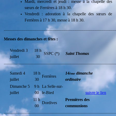
Mardi, mercredi et jeudi : messe à la chapelle des
sœurs de Ferrières à 18 h 30.
Vendredi :
adoration
à la chapelle des sœurs de
Ferrières à 17 h 30,
messe
à 18 h 30
.
_____________________________________________________________
Messes des dimanches et fêtes :
Vendredi 3
18 h
SSPC (*)
Saint Thomas
juillet
30
________________________________________________________________________
Samedi 4
18 h
14
dimanche
ème
Ferrières
juillet
30
ordinaire
Dimanche 5
9 h
La Selle-sur-
juillet
00
le-Bied
suivre le lien
11 h
Premières des
Dordives
00
communions
________________________________________________________________________