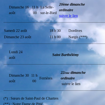
20ème dimanche
Dimanche 16
11 h
La Selle-
ordinaire
août
00
sur-le-Bied
suivre le lien
________________________________________________________________________
Samedi 22 août
18 h 30
Dordives
Dimanche 23 août
11 h 00
Nargis (***)
________________________________________________________________________
Lundi 24
Saint Barthélémy
août
________________________________________________________________________
22
dimanche
ème
Dimanche 30
11 h
Ferrières
ordinaire
août
00
suivre le lien
________________________________________________________________________
(*) : Sœurs de Saint-Paul de Chartres
(**) : Notre Dame de Pitié