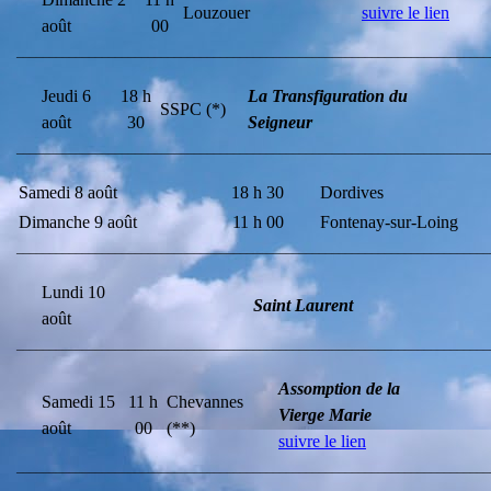
Louzouer
suivre le lien
août
00
________________________________________________________________________
Jeudi 6
18 h
La Transfiguration du
SSPC (*)
août
30
Seigneur
________________________________________________________________________
Samedi 8 août
18 h 30
Dordives
Dimanche 9 août
11 h 00
Fontenay-sur-Loing
________________________________________________________________________
Lundi 10
Saint Laurent
août
________________________________________________________________________
Assomption de la
Samedi 15
11 h
Chevannes
Vierge Marie
août
00
(**)
suivre le lien
________________________________________________________________________