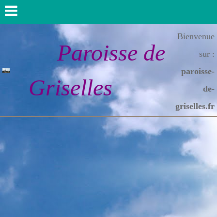
Bienvenue
Paroisse de
sur :
paroisse-
Griselles
de-
griselles.fr