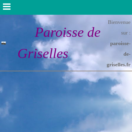
Bienvenue
Paroisse de
sur :
paroisse-
Griselles
de-
griselles.fr