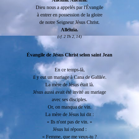
Dieu nous a appelés par l'Évangile
à entrer en possession de la gloire
de notre Seigneur Jésus Christ.
Alléluia.
(cf. 2 Th 2, 14)
Évangile de Jésus Christ selon saint Jean
En ce temps-là,
il y eut un mariage à Cana de Galilée.
La mère de Jésus était là.
Jésus aussi avait été invité au mariage
avec ses disciples.
Or, on manqua de vin.
La mère de Jésus lui dit :
« Ils n'ont pas de vin. »
Jésus lui répond :
« Femme, que me veux-tu ?