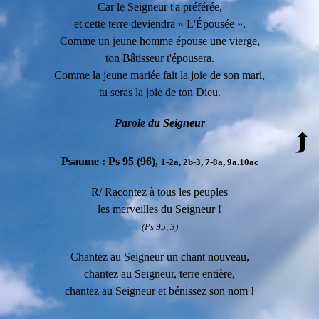
Car le Seigneur t'a préférée,
et cette terre deviendra « L'Épousée ».
Comme un jeune homme épouse une vierge,
ton Bâtisseur t'épousera.
Comme la jeune mariée fait la joie de son mari,
tu seras la joie de ton Dieu.
P
arole du Seigneur
Psaume :
Ps 95 (96),
1-2a, 2b-3, 7-8a, 9a.10ac
R/ Racontez à tous les peuples
les merveilles du Seigneur !
(Ps 95, 3)
Chantez au Seigneur un chant nouveau,
chantez au Seigneur, terre entière,
chantez au Seigneur et bénissez son nom !