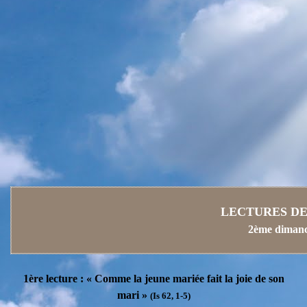
LECTURES DE 
2ème dimanc
1ère lecture : « Comme la jeune mariée fait la joie de son
mari »
(Is 62, 1-5)