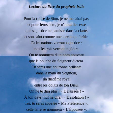
Lecture du livre du prophète Isaïe
Pour la cause de Sion, je ne me tairai pas,
et pour Jérusalem, je n'aurai de cesse
que sa justice ne paraisse dans la clarté,
et son salut comme une torche qui brûle.
Et les nations verront ta justice ;
tous les rois verront ta gloire.
On te nommera d'un nom nouveau
que la bouche du Seigneur dictera.
Tu seras une couronne brillante
dans la main du Seigneur,
un diadème royal
entre les doigts de ton Dieu.
On ne te dira plus : « Délaissée ! »
À ton pays, nul ne dira : « Désolation ! »
Toi, tu seras appelée « Ma Préférence »,
cette terre se nommera « L'Épousée ».