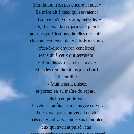
Mon heure n'est pas encore venue. »
Sa mère dit à ceux qui servaient :
« Tout ce qu'il vous dira, faites-le. »
Or, il y avait là six jarres de pierre
pour les purifications rituelles des Juifs ;
chacune contenait deux à trois mesures,
(c'est-à-dire environ cent litres).
Jésus dit à ceux qui servaient :
« Remplissez d'eau les jarres. »
Et ils les remplirent jusqu'au bord.
Il leur dit :
« Maintenant, puisez,
et portez-en au maître du repas. »
Ils lui en portèrent.
Et celui-ci goûta l'eau changée en vin.
Il ne savait pas d'où venait ce vin,
mais ceux qui servaient le savaient bien,
eux qui avaient puisé l'eau.