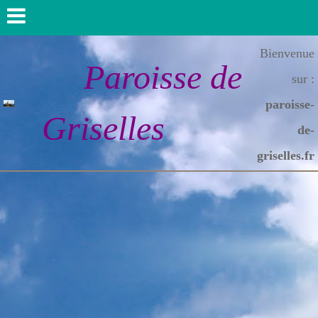
Bienvenue
Paroisse de
sur :
paroisse-
Griselles
de-
griselles.fr