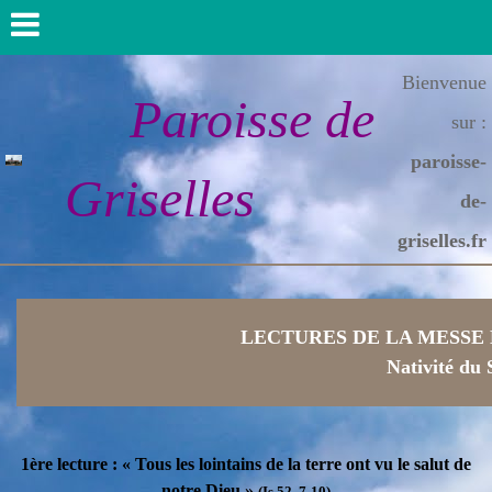
Bienvenue
Paroisse de
sur :
paroisse-
Griselles
de-
griselles.fr
LECTURES DE LA MESSE 
Nativité du 
1ère lecture : « Tous les lointains de la terre ont vu le salut de
notre Dieu »
(Is 52, 7-10)