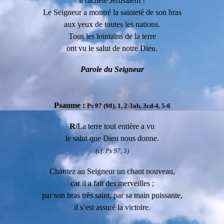
il rachète Jérusalem !
Le Seigneur a montré la sainteté de son bras
aux yeux de toutes les nations.
Tous les lointains de la terre
ont vu le salut de notre Dieu.
Parole du Seigneur
Psaume :
Ps 97 (98), 1, 2-3ab, 3cd-4, 5-6
R/
La terre tout entière a vu
le salut que Dieu nous donne.
(cf. Ps 97, 3)
Chantez au Seigneur un chant nouveau,
car il a fait des merveilles ;
par son bras très saint, par sa main puissante,
il s’est assuré la victoire.