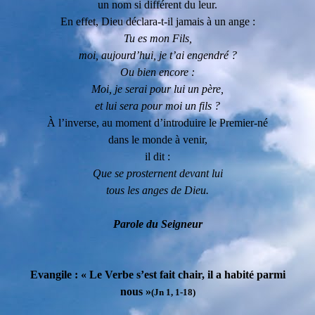
un nom si différent du leur.
En effet, Dieu déclara-t-il jamais à un ange :
Tu es mon Fils,
moi, aujourd’hui, je t’ai engendré ?
Ou bien encore :
Moi, je serai pour lui un père,
et lui sera pour moi un fils ?
À l’inverse, au moment d’introduire le Premier-né
dans le monde à venir,
il dit :
Que se prosternent devant lui
tous les anges de Dieu.
Parole du Seigneur
Evangile : « Le Verbe s’est fait chair, il a habité parmi
nous »
(Jn 1, 1-18)