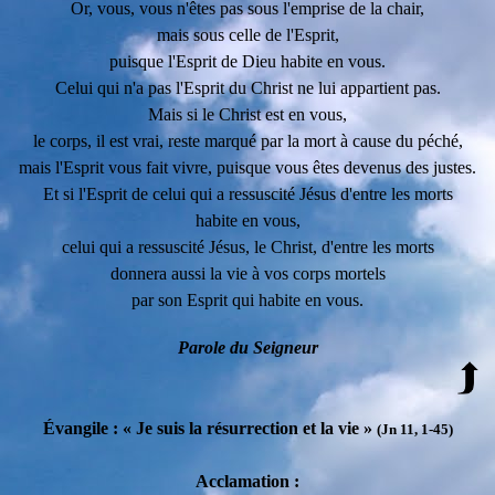
Or, vous, vous n'êtes pas sous l'emprise de la chair,
mais sous celle de l'Esprit,
puisque l'Esprit de Dieu habite en vous.
Celui qui n'a pas l'Esprit du Christ ne lui appartient pas.
Mais si le Christ est en vous,
le corps, il est vrai, reste marqué par la mort à cause du péché,
mais l'Esprit vous fait vivre, puisque vous êtes devenus des justes.
Et si l'Esprit de celui qui a ressuscité Jésus d'entre les morts
habite en vous,
celui qui a ressuscité Jésus, le Christ, d'entre les morts
donnera aussi la vie à vos corps mortels
par son Esprit qui habite en vous.
Parole du Seigneur
É
vangile : « Je suis la résurrection et la vie »
(Jn 11, 1-45)
Acclamation :