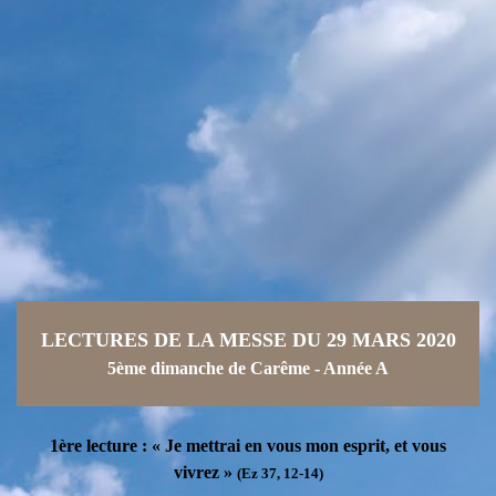
LECTURES DE LA MESSE DU 29 MARS 2020
5ème dimanche de Carême - Année A
1ère lecture : « Je mettrai en vous mon esprit, et vous
vivrez »
(Ez 37, 12-14)