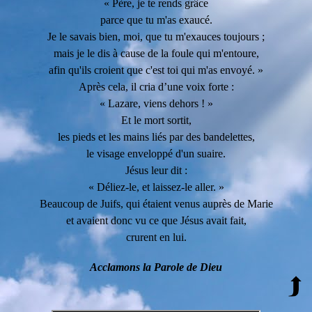
« Père, je te rends grâce
parce que tu m'as exaucé.
Je le savais bien, moi, que tu m'exauces toujours ;
mais je le dis à cause de la foule qui m'entoure,
afin qu'ils croient que c'est toi qui m'as envoyé. »
Après cela, il cria d’une voix forte :
« Lazare, viens dehors ! »
Et le mort sortit,
les pieds et les mains liés par des bandelettes,
le visage enveloppé d'un suaire.
Jésus leur dit :
« Déliez-le, et laissez-le aller. »
Beaucoup de Juifs, qui étaient venus auprès de Marie
et avaient donc vu ce que Jésus avait fait,
crurent en lui.
Acclamons la Parole de Dieu