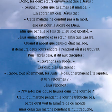
Donc, les deux sœurs envoyèrent dire à Jésus :
« Seigneur, celui que tu aimes est malade. »
En apprenant cela, Jésus dit :
« Cette maladie ne conduit pas à la mort,
elle est pour la gloire de Dieu,
afin que par elle le Fils de Dieu soit glorifié. »
Jésus aimait Marthe et sa sœur, ainsi que Lazare.
Quand il apprit que celui-ci était malade,
il demeura deux jours encore à l'endroit où il se trouvait.
Puis, après cela, il dit aux disciples :
« Revenons en Judée. »
Les disciples lui dirent :
« Rabbi, tout récemment, les Juifs, là-bas, cherchaient à te lapider,
et tu y retournes ? »
Jésus répondit :
« N'y a-t-il pas douze heures dans une journée ?
Celui qui marche pendant le jour ne trébuche pas,
parce qu'il voit la lumière de ce monde ;
mais celui qui marche pendant la nuit trébuche,