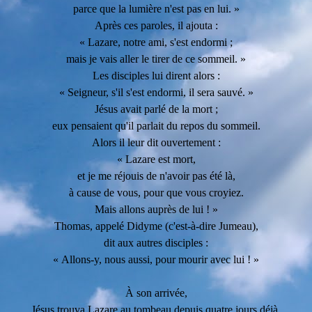
parce que la lumière n'est pas en lui. »
Après ces paroles, il ajouta :
« Lazare, notre ami, s'est endormi ;
mais je vais aller le tirer de ce sommeil. »
Les disciples lui dirent alors :
« Seigneur, s'il s'est endormi, il sera sauvé. »
Jésus avait parlé de la mort ;
eux pensaient qu'il parlait du repos du sommeil.
Alors il leur dit ouvertement :
« Lazare est mort,
et je me réjouis de n'avoir pas été là,
à cause de vous, pour que vous croyiez.
Mais allons auprès de lui ! »
Thomas, appelé Didyme (c'est-à-dire Jumeau),
dit aux autres disciples :
« Allons-y, nous aussi, pour mourir avec lui ! »
À son arrivée,
Jésus trouva Lazare au tombeau depuis quatre jours déjà.