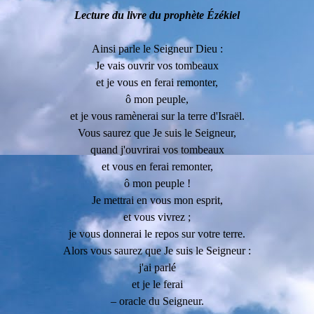
Lecture du livre du prophète Ézékiel
Ainsi parle le Seigneur Dieu :
Je vais ouvrir vos tombeaux
et je vous en ferai remonter,
ô mon peuple,
et je vous ramènerai sur la terre d'Israël.
Vous saurez que Je suis le Seigneur,
quand j'ouvrirai vos tombeaux
et vous en ferai remonter,
ô mon peuple !
Je mettrai en vous mon esprit,
et vous vivrez ;
je vous donnerai le repos sur votre terre.
Alors vous saurez que Je suis le Seigneur :
j'ai parlé
et je le ferai
– oracle du Seigneur.