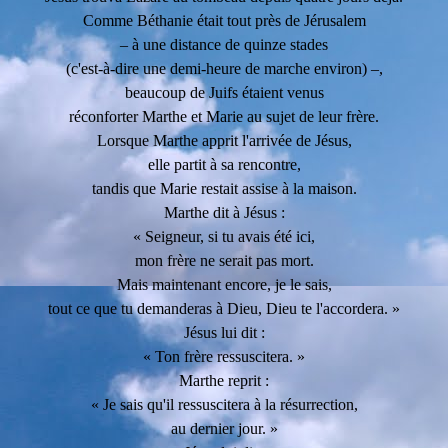
Comme Béthanie était tout près de Jérusalem
– à une distance de quinze stades
(c'est-à-dire une demi-heure de marche environ) –,
beaucoup de Juifs étaient venus
réconforter Marthe et Marie au sujet de leur frère.
Lorsque Marthe apprit l'arrivée de Jésus,
elle partit à sa rencontre,
tandis que Marie restait assise à la maison.
Marthe dit à Jésus :
« Seigneur, si tu avais été ici,
mon frère ne serait pas mort.
Mais maintenant encore, je le sais,
tout ce que tu demanderas à Dieu, Dieu te l'accordera. »
Jésus lui dit :
« Ton frère ressuscitera. »
Marthe reprit :
« Je sais qu'il ressuscitera à la résurrection,
au dernier jour. »