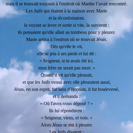
mais il se trouvait toujours à l'endroit où Marthe l’avait rencontré.
Les Juifs qui étaient à la maison avec Marie
et la réconfortaient,
la voyant se lever et sortir si vite, la suivirent ;
ils pensaient qu'elle allait au tombeau pour y pleurer.
Marie arriva à l'endroit où se trouvait Jésus.
Dès qu'elle le vit,
elle se jeta à ses pieds et lui dit :
« Seigneur, si tu avais été ici,
mon frère ne serait pas mort. »
Quand il vit qu'elle pleurait,
et que les Juifs venus avec elle pleuraient aussi,
Jésus, en son esprit, fut saisi d'émotion, il fut bouleversé,
et il demanda :
« Où l'avez-vous déposé ? »
Ils lui répondirent :
« Seigneur, viens, et vois. »
Alors Jésus se mit à pleurer.
Les Juifs disaient :