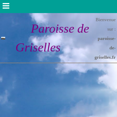
Bienvenue
Paroisse de
sur :
paroisse-
Griselles
de-
griselles.fr