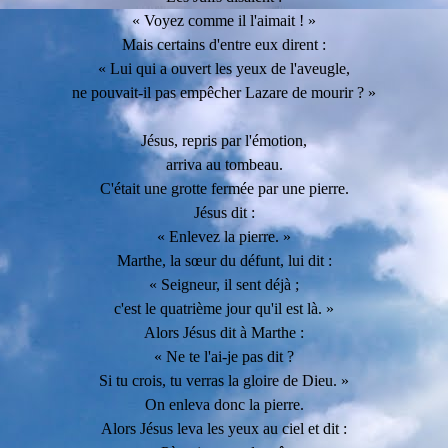
« Voyez comme il l'aimait ! »
Mais certains d'entre eux dirent :
« Lui qui a ouvert les yeux de l'aveugle,
ne pouvait-il pas empêcher Lazare de mourir ? »
Jésus, repris par l'émotion,
arriva au tombeau.
C'était une grotte fermée par une pierre.
Jésus dit :
« Enlevez la pierre. »
Marthe, la sœur du défunt, lui dit :
« Seigneur, il sent déjà ;
c'est le quatrième jour qu'il est là. »
Alors Jésus dit à Marthe :
« Ne te l'ai-je pas dit ?
Si tu crois, tu verras la gloire de Dieu. »
On enleva donc la pierre.
Alors Jésus leva les yeux au ciel et dit :