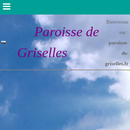
Bienvenue
Paroisse de
sur :
paroisse-
Griselles
de-
griselles.fr