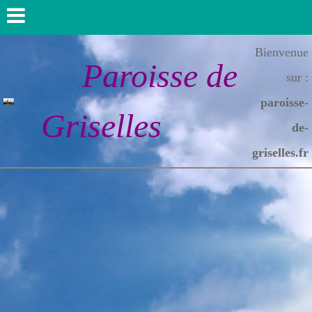
Bienvenue
Paroisse de
sur :
paroisse-
Griselles
de-
griselles.fr