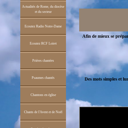
Actualités de Rome, du diocèse
et du secteur
Ecoutez Radio Notre-Dame
Afin de mieux se prépar
Ecoutez RCF Loiret
Prières chantées
Psaumes chantés
Des mots simples et lu
Chantons en église
Chants de l'Avent et de Noël