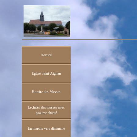
Accueil
Eglise Saint-Aignan
Horaire des Messes
Lectures des messes avec
psaume chanté
En marche vers dimanche