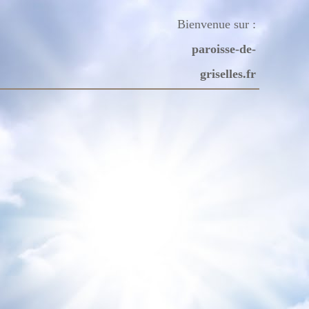
Bienvenue sur :
les
paroisse-de-
griselles.fr