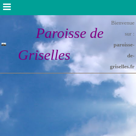
Bienvenue
Paroisse de
sur :
paroisse-
Griselles
de-
griselles.fr